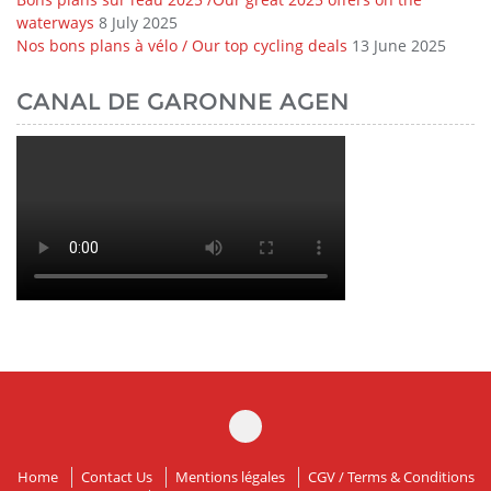
waterways
8 July 2025
Nos bons plans à vélo / Our top cycling deals
13 June 2025
CANAL DE GARONNE AGEN
Home
Contact Us
Mentions légales
CGV / Terms & Conditions