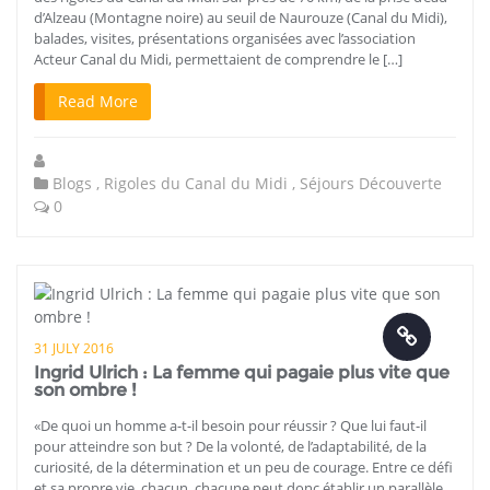
d’Alzeau (Montagne noire) au seuil de Naurouze (Canal du Midi),
balades, visites, présentations organisées avec l’association
Acteur Canal du Midi, permettaient de comprendre le […]
Read More
Blogs
,
Rigoles du Canal du Midi
,
Séjours Découverte
0
31 JULY 2016
Ingrid Ulrich : La femme qui pagaie plus vite que
son ombre !
«De quoi un homme a-t-il besoin pour réussir ? Que lui faut-il
pour atteindre son but ? De la volonté, de l’adaptabilité, de la
curiosité, de la détermination et un peu de courage. Entre ce défi
et sa propre vie, chacun, chacune peut donc établir un parallèle