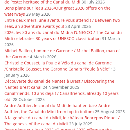
de Poste: heritage of the Canal du Midi
30 July 2026
Bons plans sur l’eau 2026/Our great 2026 offers on the
waterways
29 May 2026
Entre deux mers, une aventure vous attend ! / Between two
seas, an adventure awaits you!
28 April 2026
2026, les 30 ans du canal du Midi à l’UNESCO / The Canal du
Midi celebrates 30 years of UNESCO classification
31 March
2026
Michel Baillon, homme de Garonne / Michel Baillon, man of
the Garonne
4 March 2026
Christelle Cousset, la Poule à Vélo du canal de Garonne
/Christelle Cousset, the Garonne Canal’s “Poule à Vélo”
13
January 2026
Découverte du canal de Nantes à Brest / Discovering the
Nantes-Brest canal
24 November 2025
Canalfriends, 10 ans déjà ! / Canalfriends, already 10 years
old!
28 October 2025
André Authier, le canal du Midi de haut en bas/ André
Authier, the Canal du Midi from top to bottom
25 August 2025
A la genèse du canal du Midi, le château Bonrepos Riquet /
The genesis of the canal du Midi
23 July 2025
Bons plans sur l’eau 2025 /Our great 2025 offers on the