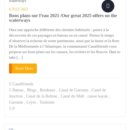
8 JULY 2025
Bons plans sur l’eau 2025 /Our great 2025 offers on the
waterways
Osez une approche différente des chemins habituels : partez à la
découverte de ces paysages en bateau ou en canoë. Prenez le temps
d’observer la richesse de notre patrimoine, ainsi que la faune et la flore.
De la Méditerranée à l’Atlantique, la communauté Canalfriends vous
propose ses bons plans sur les canaux, les rivières et les fleuves. Dare to
take […]
Read More
Canalfriends
Bateau
,
Blogs
,
Bordeaux
,
Canal de Garonne
,
Canal de
Jonction
,
Canal de la Robine
,
Canal du Midi
,
canoe kayak
,
Garonne
,
Leyre
,
Toulouse
0