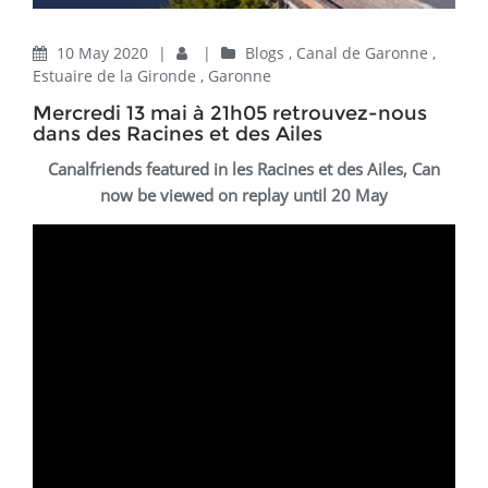
10 May 2020
|
|
Blogs
,
Canal de Garonne
,
Estuaire de la Gironde
,
Garonne
Mercredi 13 mai à 21h05 retrouvez-nous
dans des Racines et des Ailes
Canalfriends featured in les Racines et des Ailes, Can
now be viewed on replay until 20 May