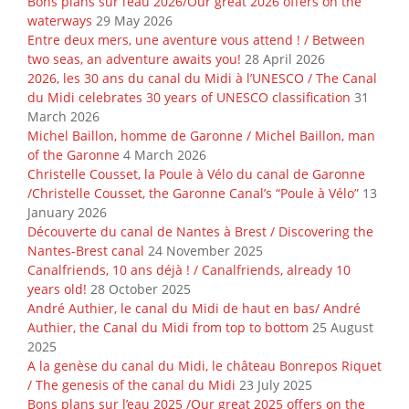
Bons plans sur l’eau 2026/Our great 2026 offers on the
waterways
29 May 2026
Entre deux mers, une aventure vous attend ! / Between
two seas, an adventure awaits you!
28 April 2026
2026, les 30 ans du canal du Midi à l’UNESCO / The Canal
du Midi celebrates 30 years of UNESCO classification
31
March 2026
Michel Baillon, homme de Garonne / Michel Baillon, man
of the Garonne
4 March 2026
Christelle Cousset, la Poule à Vélo du canal de Garonne
/Christelle Cousset, the Garonne Canal’s “Poule à Vélo”
13
January 2026
Découverte du canal de Nantes à Brest / Discovering the
Nantes-Brest canal
24 November 2025
Canalfriends, 10 ans déjà ! / Canalfriends, already 10
years old!
28 October 2025
André Authier, le canal du Midi de haut en bas/ André
Authier, the Canal du Midi from top to bottom
25 August
2025
A la genèse du canal du Midi, le château Bonrepos Riquet
/ The genesis of the canal du Midi
23 July 2025
Bons plans sur l’eau 2025 /Our great 2025 offers on the