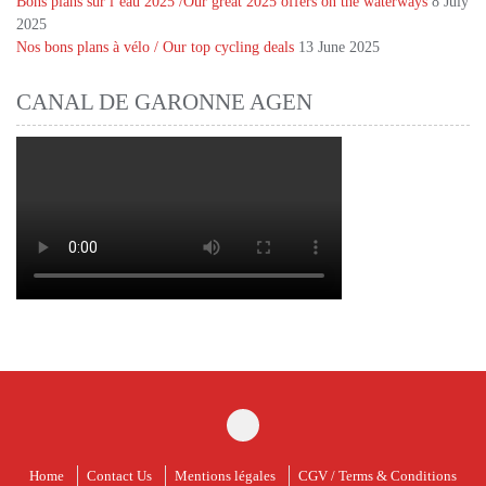
Bons plans sur l’eau 2025 /Our great 2025 offers on the waterways
8 July
2025
Nos bons plans à vélo / Our top cycling deals
13 June 2025
CANAL DE GARONNE AGEN
Home
Contact Us
Mentions légales
CGV / Terms & Conditions