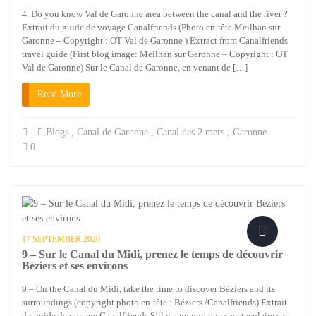
4. Do you know Val de Garonne area between the canal and the river ?
Extrait du guide de voyage Canalfriends (Photo en-tête Meilhan sur
Garonne – Copyright : OT Val de Garonne ) Extract from Canalfriends
travel guide (First blog image: Meilhan sur Garonne – Copyright : OT
Val de Garonne) Sur le Canal de Garonne, en venant de […]
Read More
Blogs
,
Canal de Garonne
,
Canal des 2 mers
,
Garonne
0
17 SEPTEMBER 2020
9 – Sur le Canal du Midi, prenez le temps de découvrir
Béziers et ses environs
9 – On the Canal du Midi, take the time to discover Béziers and its
surroundings (copyright photo en-tête : Béziers /Canalfriends) Extrait
du guide de voyage Canalfriends S’il y a un ouvrage spectaculaire sur