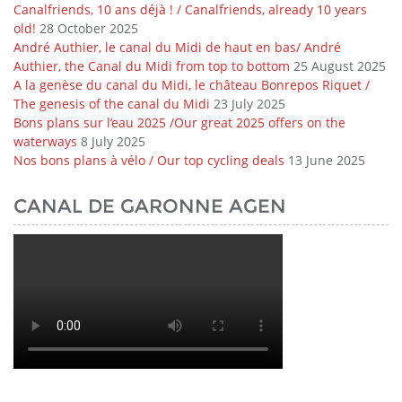
Canalfriends, 10 ans déjà ! / Canalfriends, already 10 years
old!
28 October 2025
André Authier, le canal du Midi de haut en bas/ André
Authier, the Canal du Midi from top to bottom
25 August 2025
A la genèse du canal du Midi, le château Bonrepos Riquet /
The genesis of the canal du Midi
23 July 2025
Bons plans sur l’eau 2025 /Our great 2025 offers on the
waterways
8 July 2025
Nos bons plans à vélo / Our top cycling deals
13 June 2025
CANAL DE GARONNE AGEN