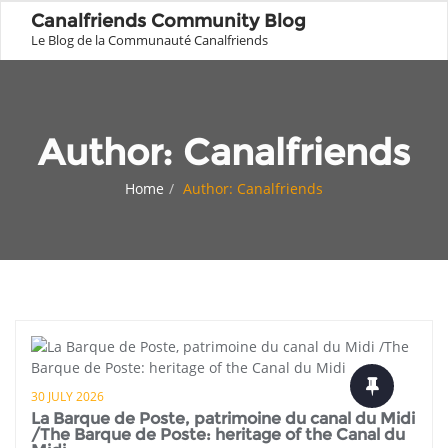
Canalfriends Community Blog
Le Blog de la Communauté Canalfriends
Author:
Canalfriends
Home
Author: Canalfriends
30 JULY 2026
La Barque de Poste, patrimoine du canal du Midi
/The Barque de Poste: heritage of the Canal du